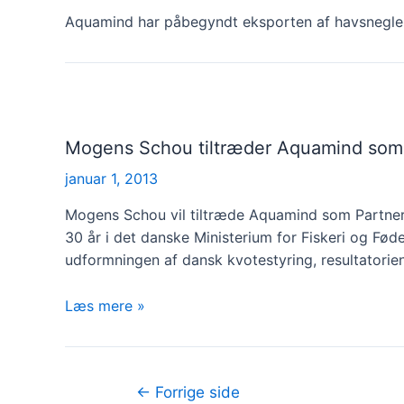
Aquamind har påbegyndt eksporten af havsnegle (
Mogens Schou tiltræder Aquamind som
januar 1, 2013
Mogens Schou vil tiltræde Aquamind som Partner 
30 år i det danske Ministerium for Fiskeri og Fødev
udformningen af dansk kvotestyring, resultatorien
Mogens
Læs mere »
Schou
tiltræder
Aquamind
Indlægsinddeling
←
Forrige side
som