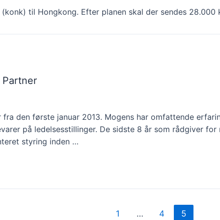
konk) til Hongkong. Efter planen skal der sendes 28.000 k
 Partner
fra den første januar 2013. Mogens har omfattende erfarin
arer på ledelsesstillinger. De sidste 8 år som rådgiver for m
teret styring inden …
1
…
4
5