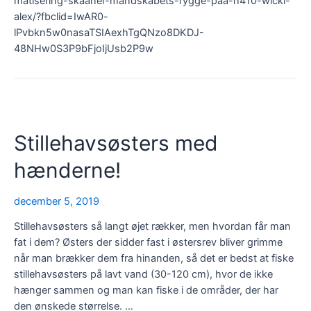
matisering-skaaner-mandskabets-rygge-paa-h410-wicki-
alex/?fbclid=IwAR0-
lPvbkn5w0nasaTSIAexhTgQNzo8DKDJ-
48NHw0S3P9bFjoIjUsb2P9w
Stillehavsøsters med
hænderne!
december 5, 2019
Stillehavsøsters så langt øjet rækker, men hvordan får man
fat i dem? Østers der sidder fast i østersrev bliver grimme
når man brækker dem fra hinanden, så det er bedst at fiske
stillehavsøsters på lavt vand (30-120 cm), hvor de ikke
hænger sammen og man kan fiske i de områder, der har
den ønskede størrelse. …