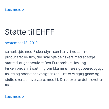
Stillehavsøsters
Læs mere »
med
hænderne!
Støtte til EHFF
september 18, 2019
samarbejde med Fiskeristyrelsen har vi i Aquamind
produceret en film, der skal hjælpe fiskere med at søge
støtte til at gennemføre Den Europæiske Hav- og
Fiskerifonds målsætning om bl.a miljømæssigt bæredygtigt
fiskeri og socialt ansvarligt fiskeri. Det er vi rigtig glade og
stolte over at have været med til. Derudover er det blevet en
fin …
Støtte
Læs mere »
til
EHFF