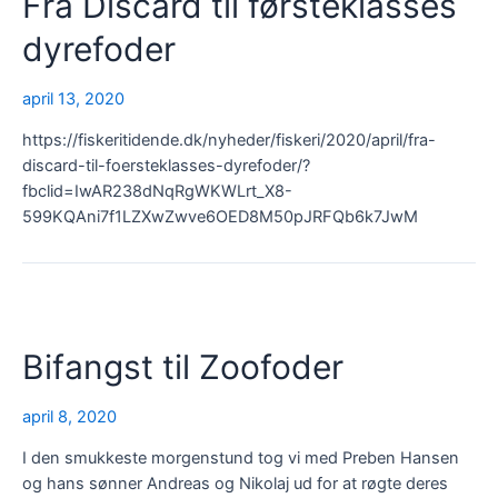
Fra Discard til førsteklasses
dyrefoder
april 13, 2020
https://fiskeritidende.dk/nyheder/fiskeri/2020/april/fra-
discard-til-foersteklasses-dyrefoder/?
fbclid=IwAR238dNqRgWKWLrt_X8-
599KQAni7f1LZXwZwve6OED8M50pJRFQb6k7JwM
Bifangst til Zoofoder
april 8, 2020
I den smukkeste morgenstund tog vi med Preben Hansen
og hans sønner Andreas og Nikolaj ud for at røgte deres