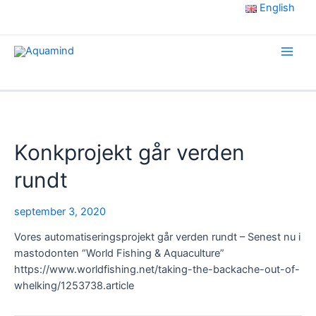
Gå
English
til
indholdet
Main
Men
Konkprojekt går verden
rundt
september 3, 2020
Vores automatiseringsprojekt går verden rundt – Senest nu i
mastodonten “World Fishing & Aquaculture”
https://www.worldfishing.net/taking-the-backache-out-of-
whelking/1253738.article